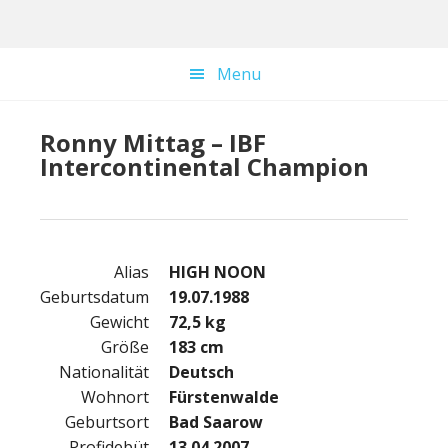
Skip
Skip
to
to
main
footer
Menu
content
Ronny Mittag – IBF
Intercontinental Champion
Alias
HIGH NOON
Geburtsdatum
19.07.1988
Gewicht
72,5 kg
Größe
183 cm
Nationalität
Deutsch
Wohnort
Fürstenwalde
Geburtsort
Bad Saarow
Profidebüt
13.04.2007