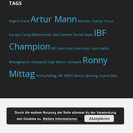
TAGS
Artur Mann
Angelo Frank
Batman
Champ
Circus
IBF
Europa
Conny Mittermeier
Elvis Hetemi
Florian Raab
Champion
IBF Interconti
Interconti
Leon Harth
Ronny
Mittelgewicht
Olkesandr Usyk
Rainer Gottwald
Mittag
Ronny Mittag. IBF
WBSS
Winne Spiering
Zeynel Elbir
Durch die weitere Nutzung der Seite stimmst du der Verwendung
COPYRIGHT © 2026 ·
IMPRESSUM
·
DATENSCHUTZ
· WIKING
Akzeptieren
BOXTEAM - PROFIS AUS BERLIN ·
LOG IN
von Cookies zu.
Weitere Informationen