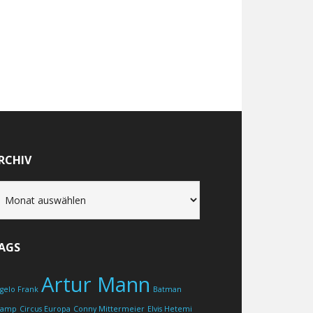
RCHIV
chiv
AGS
Artur Mann
gelo Frank
Batman
hamp
Circus Europa
Conny Mittermeier
Elvis Hetemi