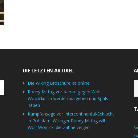
DIE LETZTEN ARTIKEL
A
Ar
Die Wiking Broschüre ist online
Ronny Mittag vor Kampf gegen Wolf
Wojcicki: Ich werde rausgehen und Spaß
haben
T
Kampfansage vor Intercontinental-Schlacht
in Potsdam: Wikinger Ronny Mittag will
Wolf Wojcicki die Zähne zeigen
An
C