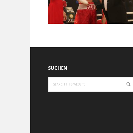
Footer
SUCHEN
Search
this
website